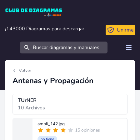
Club de Diagramas
¡143000 Diagramas para descargar!
¡143000 Diagramas para descargar!
Unirme
Buscar
Open
Volver
Antenas y Propagación
TUrNER
10 Archivos
ampli_142.jpg
15 opiniones
no tiene