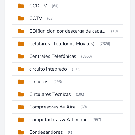
CCD TV
(64)
CCTV
(63)
CDI(Ignicion por descarga de capacitor)
(10)
Celulares (Telefonos Moviles)
(7326)
Centrales Telefónicas
(5860)
circuito integrado
(113)
Circuitos
(293)
Circulares Técnicas
(106)
Compresores de Aire
(68)
Computadoras & All in one
(957)
Condesandores
(6)