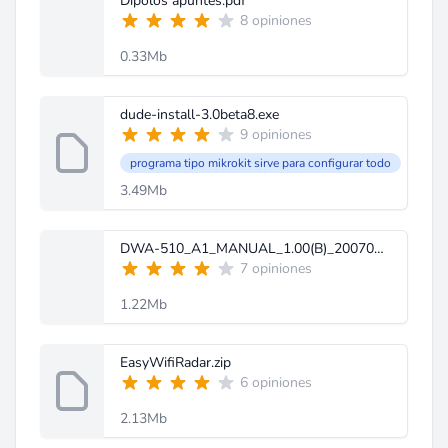
Dipolos apuntes.pdf
8 opiniones
0.33Mb
dude-install-3.0beta8.exe
9 opiniones
programa tipo mikrokit sirve para configurar todo
3.49Mb
DWA-510_A1_MANUAL_1.00(B)_20070419.pdf
7 opiniones
1.22Mb
EasyWifiRadar.zip
6 opiniones
2.13Mb