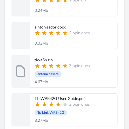
1 opinión
0.24Mb
sintonizador.docx
2 opiniones
0.03Mb
tiwa5b.zip
3 opiniones
antena casera
4.67Mb
TL-WR542G User Guide.pdf
2 opiniones
Tp Link WR542G
3.27Mb