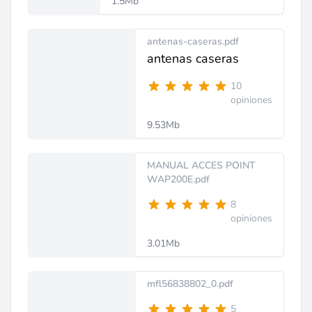
1.5Mb
antenas-caseras.pdf
antenas caseras
10
opiniones
9.53Mb
MANUAL ACCES POINT
WAP200E.pdf
8
opiniones
3.01Mb
mfl56838802_0.pdf
5