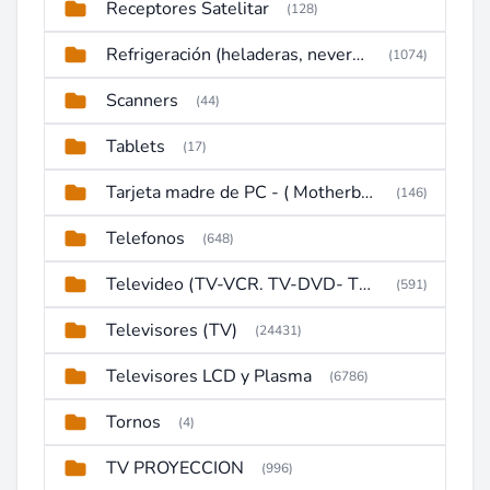
Receptores Satelitar
(128)
Refrigeración (heladeras, neveras, congeladores)
(1074)
Scanners
(44)
Tablets
(17)
Tarjeta madre de PC - ( Motherboard )
(146)
Telefonos
(648)
Televideo (TV-VCR. TV-DVD- TV-DVD-VCR)
(591)
Televisores (TV)
(24431)
Televisores LCD y Plasma
(6786)
Tornos
(4)
TV PROYECCION
(996)