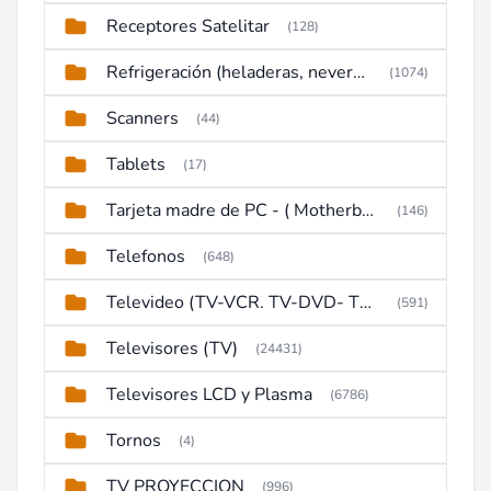
Receptores Satelitar
(128)
Refrigeración (heladeras, neveras, congeladores)
(1074)
Scanners
(44)
Tablets
(17)
Tarjeta madre de PC - ( Motherboard )
(146)
Telefonos
(648)
Televideo (TV-VCR. TV-DVD- TV-DVD-VCR)
(591)
Televisores (TV)
(24431)
Televisores LCD y Plasma
(6786)
Tornos
(4)
TV PROYECCION
(996)