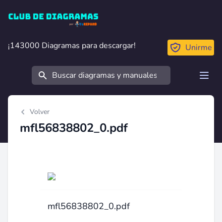
Club de Diagramas
¡143000 Diagramas para descargar!
¡143000 Diagramas para descargar!
Unirme
Buscar
Open
Volver
mfl56838802_0.pdf
mfl56838802_0.pdf