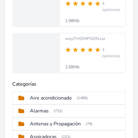
4
opiniones
1.98Mb
wepTHOMPSON.rar
4
opiniones
1.68Mb
Categorías
Aire acondicionado
(1485)
Alarmas
(732)
Antenas y Propagación
(79)
Aspiradoras
(221)