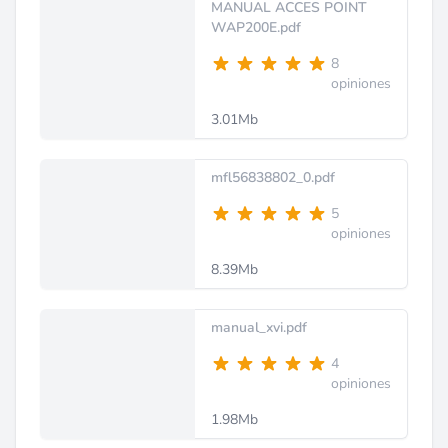
MANUAL ACCES POINT
WAP200E.pdf
8
opiniones
3.01Mb
mfl56838802_0.pdf
5
opiniones
8.39Mb
manual_xvi.pdf
4
opiniones
1.98Mb