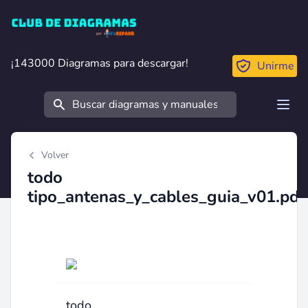
Club de Diagramas
¡143000 Diagramas para descargar!
¡143000 Diagramas para descargar!
Unirme
Buscar
Open
Volver
todo
tipo_antenas_y_cables_guia_v01.pdf
todo