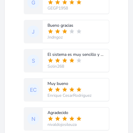
GEGP1958
Bueno gracias
Jndngoz
El sistema es muy sencillo y bastante grafico y facil de entender, gracias por el aporte, me ha sido muy util.
Solin268
Muy bueno
Enrique CesarRodriguez
Agradecido
nivaldojosileuza