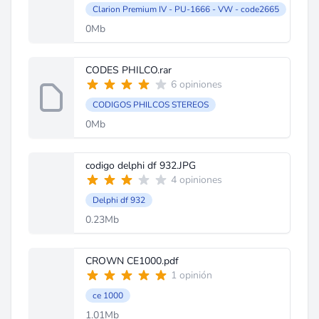
Clarion Premium IV - PU-1666 - VW - code2665
0Mb
CODES PHILCO.rar
6 opiniones
CODIGOS PHILCOS STEREOS
0Mb
codigo delphi df 932.JPG
4 opiniones
Delphi df 932
0.23Mb
CROWN CE1000.pdf
1 opinión
ce 1000
1.01Mb