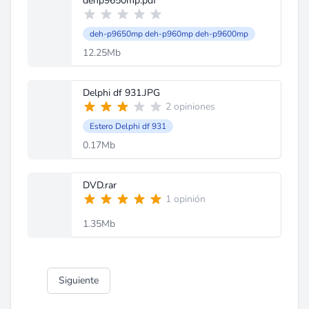
dehp9650mp.pdf
deh-p9650mp deh-p960mp deh-p9600mp
12.25Mb
Delphi df 931.JPG
2 opiniones
Estero Delphi df 931
0.17Mb
DVD.rar
1 opinión
1.35Mb
Siguiente