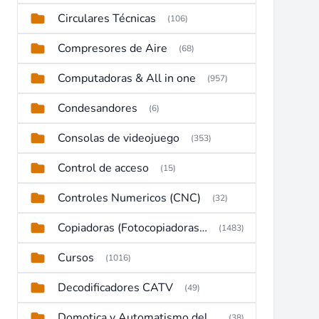
Circulares Técnicas
(106)
Compresores de Aire
(68)
Computadoras & All in one
(957)
Condesandores
(6)
Consolas de videojuego
(353)
Control de acceso
(15)
Controles Numericos (CNC)
(32)
Copiadoras (Fotocopiadoras, Multifunctions, Ploter, etc)
(1483)
Cursos
(1016)
Decodificadores CATV
(49)
Domotica y Automatismo del hogar
(38)