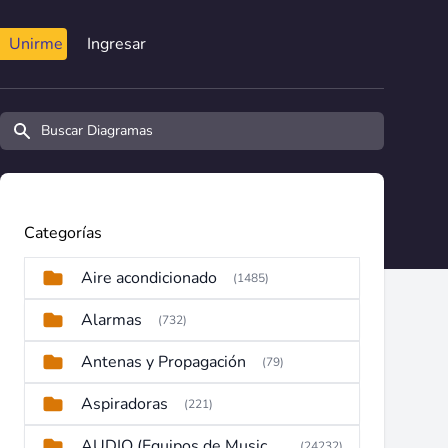
Unirme
Ingresar
Buscar diagramas y manuales
Categorías
Aire acondicionado
(1485)
Alarmas
(732)
Antenas y Propagación
(79)
Aspiradoras
(221)
AUDIO (Equipos de Musica, Amplificadores, Reproductores, Etc)
(24232)