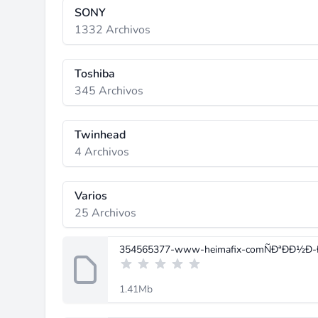
SONY
1332 Archivos
Toshiba
345 Archivos
Twinhead
4 Archivos
Varios
25 Archivos
354565377-www-heimafix-comÑÐªÐÐ½Ð-Ð
1.41Mb