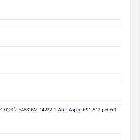
 Ð®ÐÑ-EA53-BM-14222-1-Acer-Aspire-ES1-512-pdf.pdf