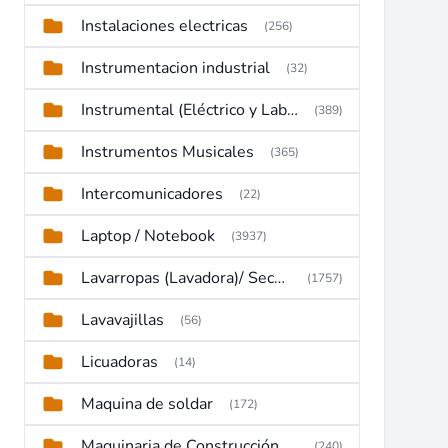
Instalaciones electricas
(256)
Instrumentacion industrial
(32)
Instrumental (Eléctrico y Laboratorio)
(389)
Instrumentos Musicales
(365)
Intercomunicadores
(22)
Laptop / Notebook
(3937)
Lavarropas (Lavadora)/ Secadoras
(1757)
Lavavajillas
(56)
Licuadoras
(14)
Maquina de soldar
(172)
Maquinaria de Construcción (Maquinaria Pesada)
(240)