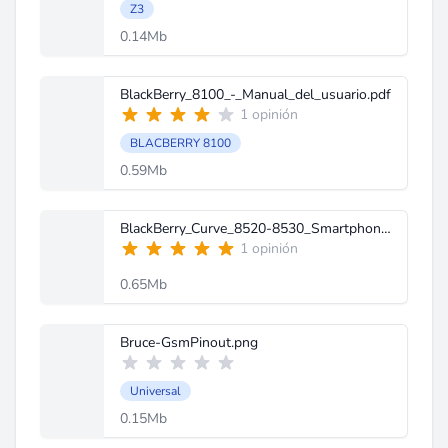
Z3
0.14Mb
BlackBerry_8100_-_Manual_del_usuario.pdf
1 opinión
BLACBERRY 8100
0.59Mb
BlackBerry_Curve_8520-8530_Smartphone-T43156-696706-0929102159-005-ES.pdf
1 opinión
0.65Mb
Bruce-GsmPinout.png
Universal
0.15Mb