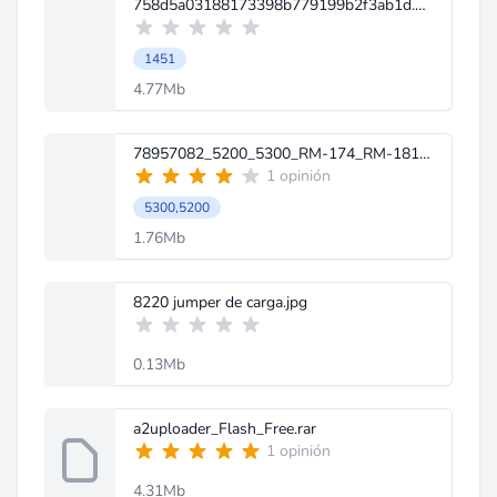
758d5a03188173398b779199b2f3ab1d.pdf
1451
4.77Mb
78957082_5200_5300_RM-174_RM-181_RM-146_RM-147_schematics_V1_0.pdf
1 opinión
5300,5200
1.76Mb
8220 jumper de carga.jpg
0.13Mb
a2uploader_Flash_Free.rar
1 opinión
4.31Mb