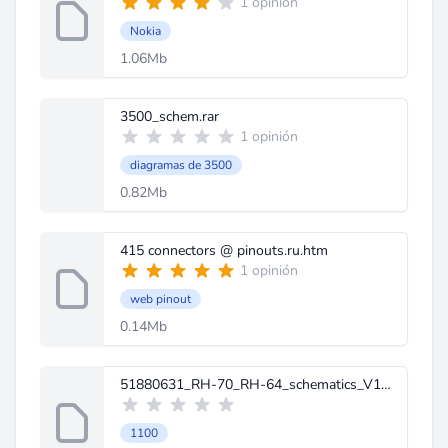
1 opinión
Nokia
1.06Mb
3500_schem.rar
1 opinión
diagramas de 3500
0.82Mb
415 connectors @ pinouts.ru.htm
1 opinión
web pinout
0.14Mb
51880631_RH-70_RH-64_schematics_V1_0.pdf
1100