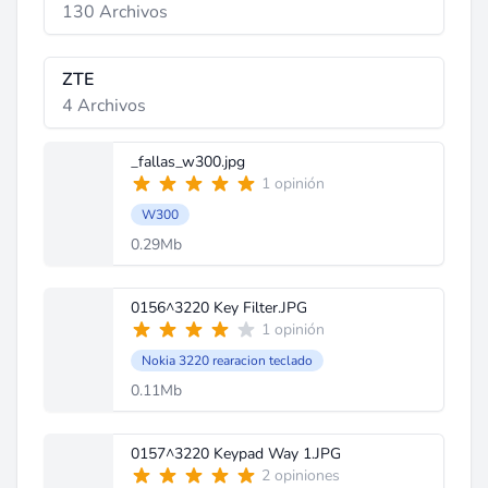
130 Archivos
ZTE
4 Archivos
_fallas_w300.jpg
1 opinión
W300
0.29Mb
0156^3220 Key Filter.JPG
1 opinión
Nokia 3220 rearacion teclado
0.11Mb
0157^3220 Keypad Way 1.JPG
2 opiniones