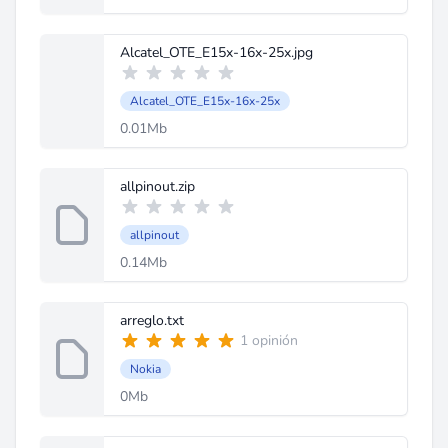
Alcatel_OTE_E15x-16x-25x.jpg
Alcatel_OTE_E15x-16x-25x
0.01Mb
allpinout.zip
allpinout
0.14Mb
arreglo.txt
1 opinión
Nokia
0Mb