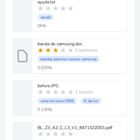
ayuda.txt
ayuda
0Mb
banda de samsung.doc
2 opiniones
bandas para los nuevos samsung
0.02Mb
before.JPG
1 opinión
sony ericsson C905
IC de luz
0.13Mb
BL_Z3_A2_C_L3_V1_8471322D01.pdf