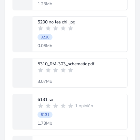
1.23Mb
5200 no lee chi .jpg
3220
0.06Mb
5310_RM-303_schematic.pdf
3.07Mb
6131.rar
1 opinión
6131
1.73Mb