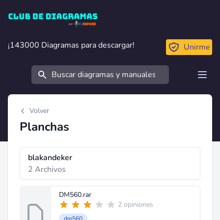
Club de Diagramas
¡143000 Diagramas para descargar!
¡143000 Diagramas para descargar!
Unirme
Buscar
Open
Volver
Planchas
blakandeker
2 Archivos
DM560.rar
2 opiniones
dm560