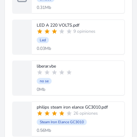
0.31Mb
LED A 220 VOLTS.pdf
9 opiniones
Led
0.03Mb
liberar.vbe
no se
0Mb
philips steam iron elance GC3010.pdf
26 opiniones
Steam Iron Elance GC3010
0.56Mb