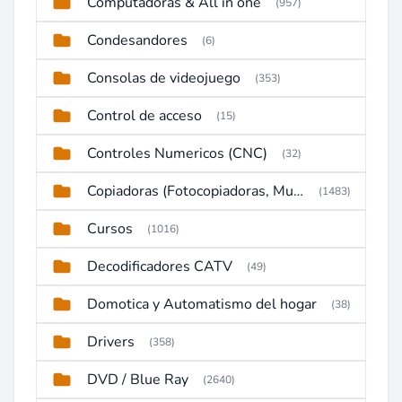
Computadoras & All in one
(957)
Condesandores
(6)
Consolas de videojuego
(353)
Control de acceso
(15)
Controles Numericos (CNC)
(32)
Copiadoras (Fotocopiadoras, Multifunctions, Ploter, etc)
(1483)
Cursos
(1016)
Decodificadores CATV
(49)
Domotica y Automatismo del hogar
(38)
Drivers
(358)
DVD / Blue Ray
(2640)