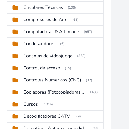
Circulares Técnicas
(106)
Compresores de Aire
(68)
Computadoras & All in one
(957)
Condesandores
(6)
Consolas de videojuego
(353)
Control de acceso
(15)
Controles Numericos (CNC)
(32)
Copiadoras (Fotocopiadoras, Multifunctions, Ploter, etc)
(1483)
Cursos
(1016)
Decodificadores CATV
(49)
Domotica y Automatismo del hogar
(38)