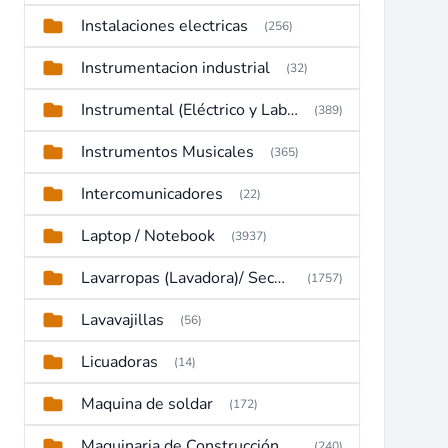
Instalaciones electricas
(256)
Instrumentacion industrial
(32)
Instrumental (Eléctrico y Laboratorio)
(389)
Instrumentos Musicales
(365)
Intercomunicadores
(22)
Laptop / Notebook
(3937)
Lavarropas (Lavadora)/ Secadoras
(1757)
Lavavajillas
(56)
Licuadoras
(14)
Maquina de soldar
(172)
Maquinaria de Construcción (Maquinaria Pesada)
(240)