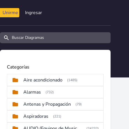
Unirme
Ingresar
Buscar diagramas y manuales
Categorías
Aire acondicionado
(1485)
Alarmas
(732)
Antenas y Propagación
(79)
Aspiradoras
(221)
AUDIO (Equipos de Musica, Amplificadores, Reproductores, Etc)
(24232)