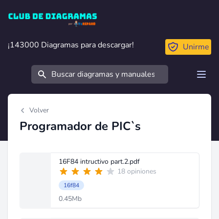
Club de Diagramas
¡143000 Diagramas para descargar!
¡143000 Diagramas para descargar!
Unirme
Buscar
Open
Volver
Programador de PIC`s
16F84 intructivo part.2.pdf
18 opiniones
16f84
0.45Mb