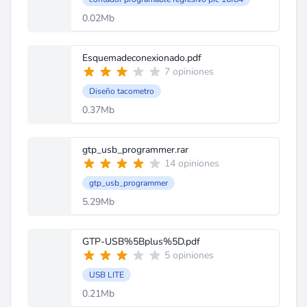
0.02Mb
Esquemadeconexionado.pdf
7 opiniones
Diseño tacometro
0.37Mb
gtp_usb_programmer.rar
14 opiniones
gtp_usb_programmer
5.29Mb
GTP-USB%5Bplus%5D.pdf
5 opiniones
USB LITE
0.21Mb