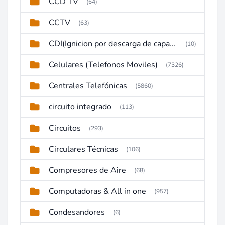
CCD TV
(64)
CCTV
(63)
CDI(Ignicion por descarga de capacitor)
(10)
Celulares (Telefonos Moviles)
(7326)
Centrales Telefónicas
(5860)
circuito integrado
(113)
Circuitos
(293)
Circulares Técnicas
(106)
Compresores de Aire
(68)
Computadoras & All in one
(957)
Condesandores
(6)