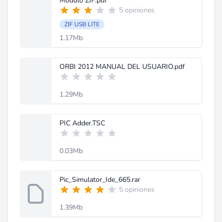
Modulo ZIF.pdf
5 opiniones
ZIF USB LITE
1.17Mb
ORBI 2012 MANUAL DEL USUARIO.pdf
1.29Mb
PIC Adder.TSC
0.03Mb
Pic_Simulator_Ide_665.rar
5 opiniones
1.39Mb