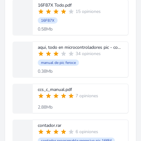
16F87X Todo.pdf
15 opiniones
16F87X
0.58Mb
aqui, todo en microcontroladores pic - comunicacion serial 16f877 al computa.pdf
34 opiniones
manual de pic feroce
0.38Mb
ccs_c_manual.pdf
7 opiniones
2.88Mb
contador.rar
6 opiniones
contador programable regresivo pic 16f84