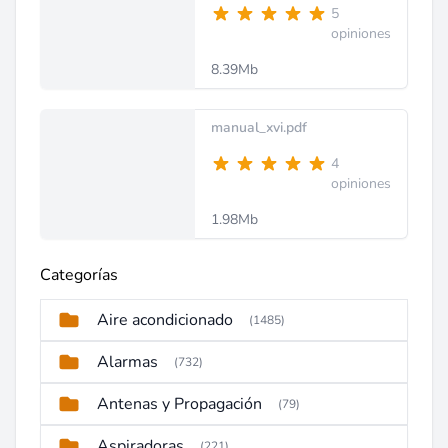
5
opiniones
8.39Mb
manual_xvi.pdf
4
opiniones
1.98Mb
Categorías
Aire acondicionado
(1485)
Alarmas
(732)
Antenas y Propagación
(79)
Aspiradoras
(221)