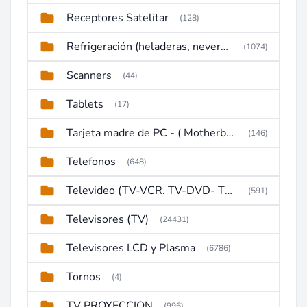
Receptores Satelitar
(128)
Refrigeración (heladeras, neveras, congeladores)
(1074)
Scanners
(44)
Tablets
(17)
Tarjeta madre de PC - ( Motherboard )
(146)
Telefonos
(648)
Televideo (TV-VCR. TV-DVD- TV-DVD-VCR)
(591)
Televisores (TV)
(24431)
Televisores LCD y Plasma
(6786)
Tornos
(4)
TV PROYECCION
(996)