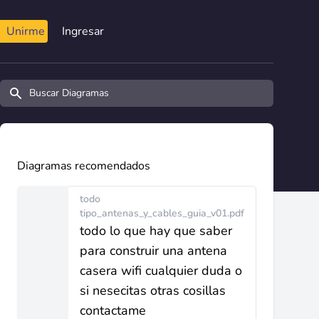
Unirme
Ingresar
Buscar diagramas y manuales
Diagramas recomendados
todo
tipo_antenas_y_cables_guia_v01.pdf
todo lo que hay que saber
para construir una antena
casera wifi cualquier duda o
si nesecitas otras cosillas
contactame