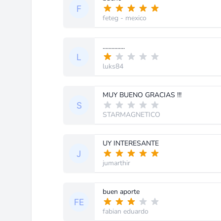
feteg
- mexico
...............
luks84
MUY BUENO GRACIAS !!!
STARMAGNETICO
UY INTERESANTE
jumarthir
buen aporte
fabian eduardo