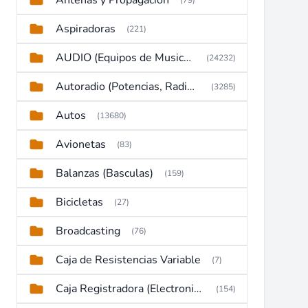
Antenas y Propagación
(79)
Aspiradoras
(221)
AUDIO (Equipos de Musica, Amplificadores, Reproductores, Etc)
(24232)
Autoradio (Potencias, Radios y DVD)
(3285)
Autos
(13680)
Avionetas
(83)
Balanzas (Basculas)
(159)
Bicicletas
(27)
Broadcasting
(76)
Caja de Resistencias Variable
(7)
Caja Registradora (Electronic Cash Register)
(154)