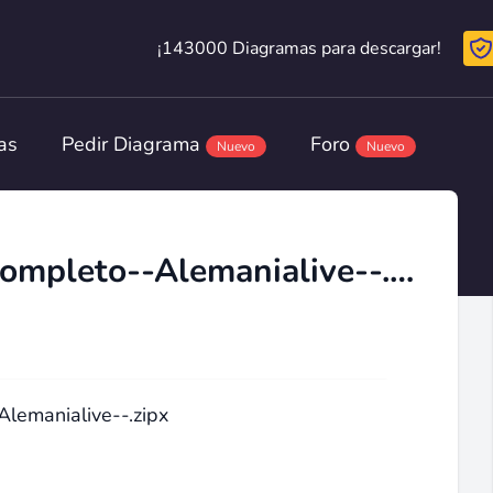
¡143000 Diagramas para descargar!
¡143000 Diagramas para descargar!
as
Pedir Diagrama
Foro
Nuevo
Nuevo
Magnetorerapia Manual Completo--Alemanialive--.zipx
lemanialive--.zipx