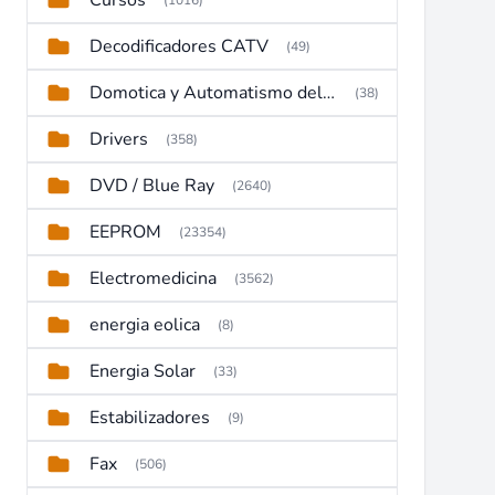
Cursos
(1016)
Decodificadores CATV
(49)
Domotica y Automatismo del hogar
(38)
Drivers
(358)
DVD / Blue Ray
(2640)
EEPROM
(23354)
Electromedicina
(3562)
energia eolica
(8)
Energia Solar
(33)
Estabilizadores
(9)
Fax
(506)