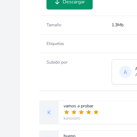
Descargar
Tamaño
1.3Mb
Etiquetas
Subido por
vamos a probar
kasocero
bueno