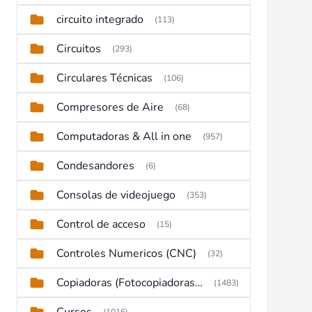
circuito integrado
(113)
Circuitos
(293)
Circulares Técnicas
(106)
Compresores de Aire
(68)
Computadoras & All in one
(957)
Condesandores
(6)
Consolas de videojuego
(353)
Control de acceso
(15)
Controles Numericos (CNC)
(32)
Copiadoras (Fotocopiadoras, Multifunctions, Ploter, etc)
(1483)