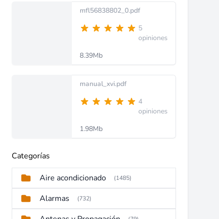
mfl56838802_0.pdf
5
opiniones
8.39Mb
manual_xvi.pdf
4
opiniones
1.98Mb
Categorías
Aire acondicionado
(1485)
Alarmas
(732)