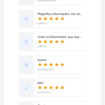
virginiavenus
Magnifica información, me será de mucha utilidad en mis proyectos.
cl8mrr
Justo la información que esperaba
cl8mrr
bueno
sicoflautico
bien
jumartin