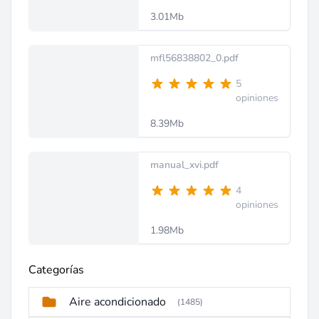
3.01Mb
mfl56838802_0.pdf
5
opiniones
8.39Mb
manual_xvi.pdf
4
opiniones
1.98Mb
Categorías
Aire acondicionado
(1485)