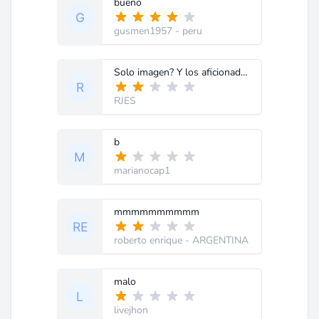
bueno
gusmen1957
- peru
Solo imagen? Y los aficionados que hacemos. Sin la receta no podemos hacer nada.
RJES
b
marianocap1
mmmmmmmmmm
roberto enrique
- ARGENTINA
malo
livejhon