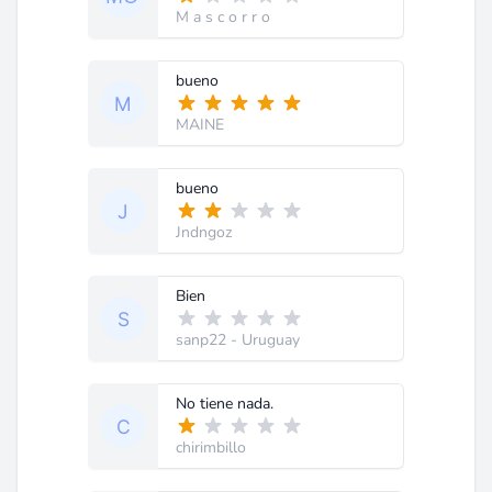
M a s c o r r o
bueno
MAINE
bueno
Jndngoz
Bien
sanp22
- Uruguay
No tiene nada.
chirimbillo