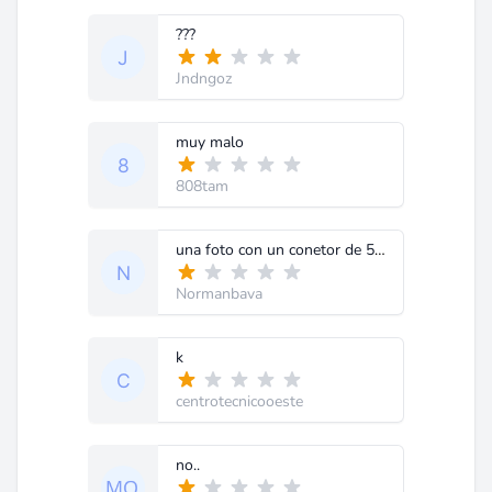
???
Jndngoz
muy malo
808tam
una foto con un conetor de 5 pines mostrando datos. es lo mismo que decir les enseño a hacer una torta y pongo una foto que le saqué. y la receta?
Normanbava
k
centrotecnicooeste
no..