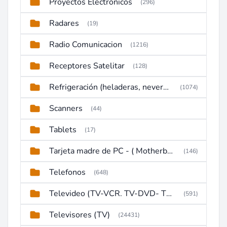
Proyectos Electrónicos
(296)
Radares
(19)
Radio Comunicacion
(1216)
Receptores Satelitar
(128)
Refrigeración (heladeras, neveras, congeladores)
(1074)
Scanners
(44)
Tablets
(17)
Tarjeta madre de PC - ( Motherboard )
(146)
Telefonos
(648)
Televideo (TV-VCR. TV-DVD- TV-DVD-VCR)
(591)
Televisores (TV)
(24431)