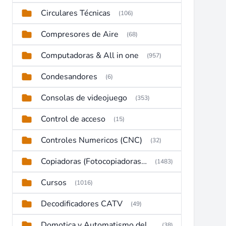
Circulares Técnicas
(106)
Compresores de Aire
(68)
Computadoras & All in one
(957)
Condesandores
(6)
Consolas de videojuego
(353)
Control de acceso
(15)
Controles Numericos (CNC)
(32)
Copiadoras (Fotocopiadoras, Multifunctions, Ploter, etc)
(1483)
Cursos
(1016)
Decodificadores CATV
(49)
Domotica y Automatismo del hogar
(38)