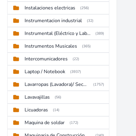
Instalaciones electricas
(256)
Instrumentacion industrial
(32)
Instrumental (Eléctrico y Laboratorio)
(389)
Instrumentos Musicales
(365)
Intercomunicadores
(22)
Laptop / Notebook
(3937)
Lavarropas (Lavadora)/ Secadoras
(1757)
Lavavajillas
(56)
Licuadoras
(14)
Maquina de soldar
(172)
Maquinaria de Construcción (Maquinaria Pesada)
(240)