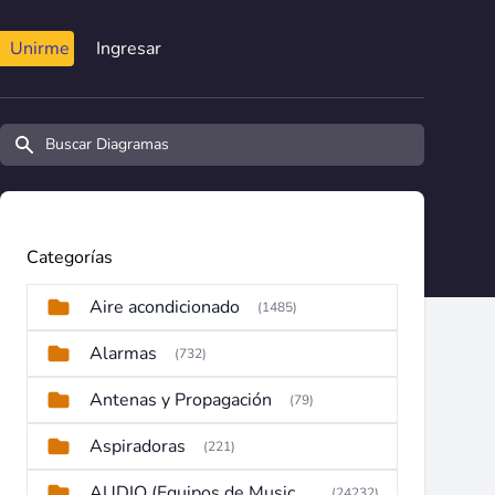
Unirme
Ingresar
Buscar diagramas y manuales
Categorías
Aire acondicionado
(1485)
Alarmas
(732)
Antenas y Propagación
(79)
Aspiradoras
(221)
AUDIO (Equipos de Musica, Amplificadores, Reproductores, Etc)
(24232)