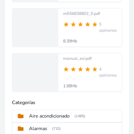
mfl56838802_0.pdf
5
opiniones
8.39Mb
manual_xvi.pdf
4
opiniones
1.98Mb
Categorías
Aire acondicionado
(1485)
Alarmas
(732)