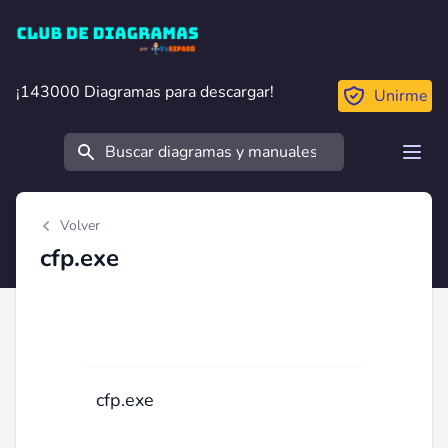
Club de Diagramas
¡143000 Diagramas para descargar!
¡143000 Diagramas para descargar!
Unirme
Buscar
Open
Volver
cfp.exe
cfp.exe