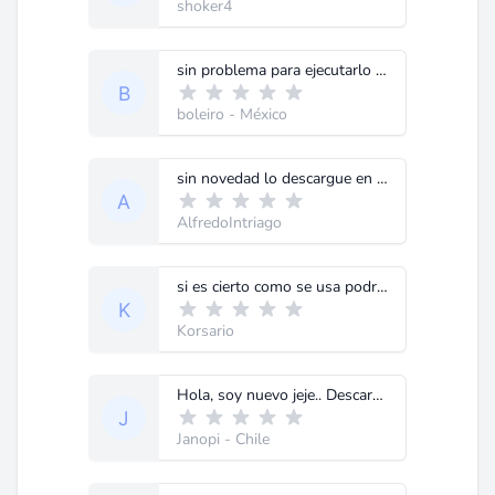
shoker4
sin problema para ejecutarlo (winxp sp3). descargalo de nuevo posiblemente hubo alguna falla al descargarlo, comenta si te funciono
boleiro
- México
sin novedad lo descargue en segundos lo ejecute y funciono, ahora no se como usarlo jejeje,
AlfredoIntriago
si es cierto como se usa podrias poner un manual de uso o dar alguna explicacion, gracias
Korsario
Hola, soy nuevo jeje.. Descargue el archivo para unas pruebas y no me funciona :(. Me dice que no es una aplicacion Win32 valida. ¿Conocen otro programa que haga lo mismo que este? Gracias
Janopi
- Chile