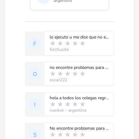
argentina
lo ejecuto u me dice que no es una aplicacion valida win 32...
ferchusito
no encontre problemas para ejecutarlo
oscar222
hola a todos los colegas regrese a mi me funciona bien tanto en vista como en xp probalo de nuevo sino comenta
ivanksk
- argentina
No encontre problemas para ejecutarlo(winXP SP3). Seguramente se le descargo mal, vuelva a descargarlo.