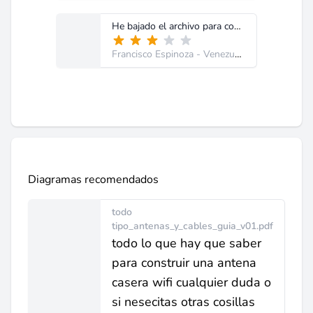
He bajado el archivo para confirmar su funcionamiento y es correcto: Funciona perfectamente bien. Lo descargas, lo ejecutas, agregas los valores exigidos y obtienes el punto focal (f) Recomiendo (de ser posible) orientar sobre las unidades (mm, Cm, m o pulgadas, etc) que recoge la fórmula
Francisco Espinoza
- Venezuela
Diagramas recomendados
todo
tipo_antenas_y_cables_guia_v01.pdf
todo lo que hay que saber
para construir una antena
casera wifi cualquier duda o
si nesecitas otras cosillas