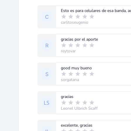
carlitoseugenio
gracias por el aporte
reytovar
good muy bueno
sorgatana
gracias
Leonel Ulbrich Scaff
excelente, gracias