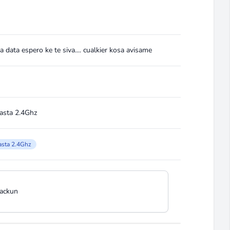
na data espero ke te siva.... cualkier kosa avisame
hasta 2.4Ghz
hasta 2.4Ghz
fackun