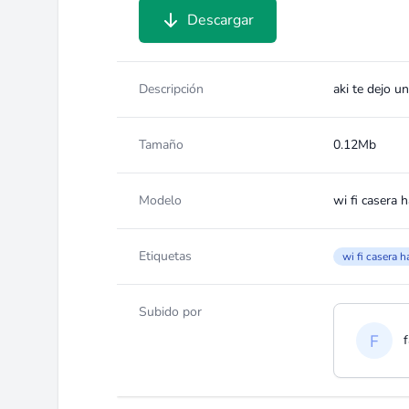
Descargar
Descripción
aki te dejo u
Tamaño
0.12Mb
Modelo
wi fi casera 
Etiquetas
wi fi casera 
Subido por