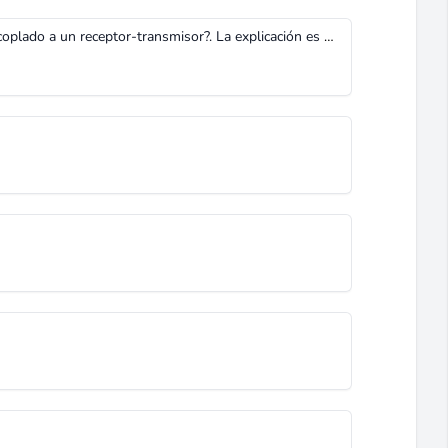
Esto es para celulares de esa banda, acoplado a un receptor-transmisor?. La explicación es muy buena, en cuanto a como hacerla. Te felicito Desde Chile. Carlos Eugenio