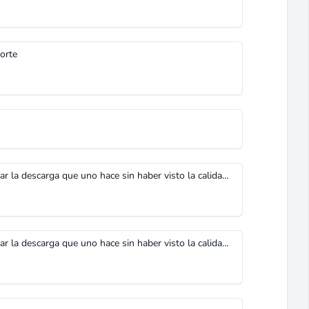
porte
Creo que es un poco aventurado calificar la descarga que uno hace sin haber visto la calidad de la información que esta contiene, si vamos a calificar solamente por la información que aparece como titulo de la misma pienso que estaremos cometiendo un grave error, lo ideal a mi modo de ver sería calificar después de haber visto la utilidad de la misma. Espero se tome en cuenta esto al ver la calificación del aporte.
Creo que es un poco aventurado calificar la descarga que uno hace sin haber visto la calidad de la información que esta contiene, si vamos a calificar solamente por la información que aparece como titulo de la misma pienso que estaremos cometiendo un grave error, lo ideal a mi modo de ver sería calificar después de haber visto la utilidad de la misma. Espero se tome en cuenta esto al ver la calificación del aporte.