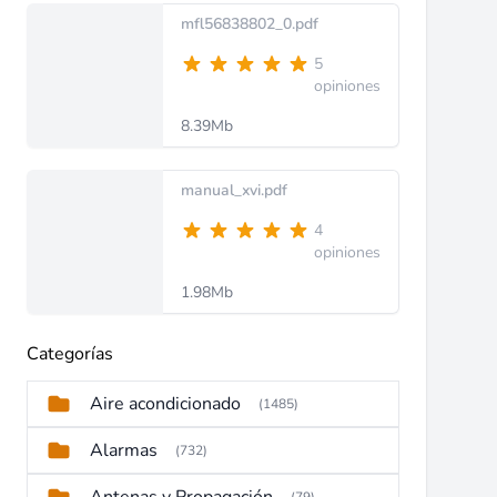
mfl56838802_0.pdf
5
opiniones
8.39Mb
manual_xvi.pdf
4
opiniones
1.98Mb
Categorías
Aire acondicionado
(1485)
Alarmas
(732)