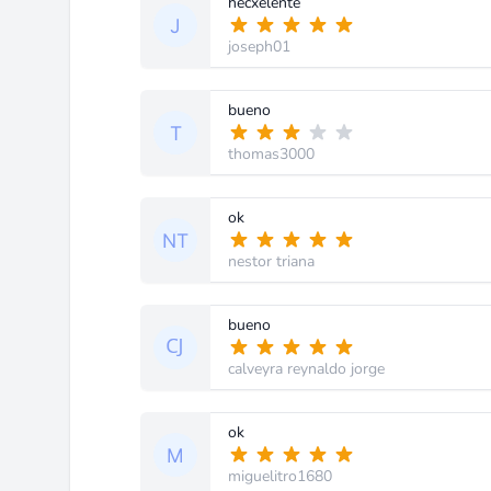
hecxelente
joseph01
bueno
thomas3000
ok
nestor triana
bueno
calveyra reynaldo jorge
ok
miguelitro1680