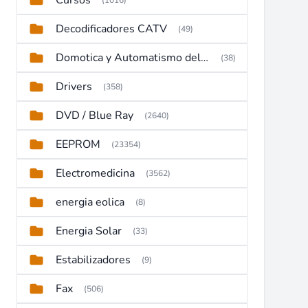
Cursos
(1016)
Decodificadores CATV
(49)
Domotica y Automatismo del hogar
(38)
Drivers
(358)
DVD / Blue Ray
(2640)
EEPROM
(23354)
Electromedicina
(3562)
energia eolica
(8)
Energia Solar
(33)
Estabilizadores
(9)
Fax
(506)