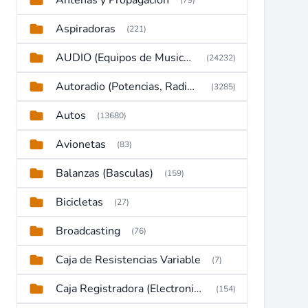
Antenas y Propagación
(79)
Aspiradoras
(221)
AUDIO (Equipos de Musica, Amplificadores, Reproductores, Etc)
(24232)
Autoradio (Potencias, Radios y DVD)
(3285)
Autos
(13680)
Avionetas
(83)
Balanzas (Basculas)
(159)
Bicicletas
(27)
Broadcasting
(76)
Caja de Resistencias Variable
(7)
Caja Registradora (Electronic Cash Register)
(154)