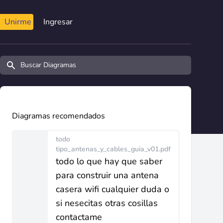
Unirme
Ingresar
Buscar diagramas y manuales
Diagramas recomendados
todo
tipo_antenas_y_cables_guia_v01.pdf
todo lo que hay que saber
para construir una antena
casera wifi cualquier duda o
si nesecitas otras cosillas
contactame