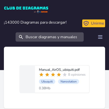
Club de Diagramas
¡143000 Diagramas para descargar!
¡143000 Diagramas para descargar!
Unirme
Buscar
Open
Manual_AirOS_ubiquiti.pdf
8 opiniones
Ubuquiti
Nanostation
0.38Mb