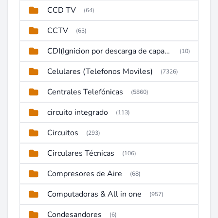
CCD TV
(64)
CCTV
(63)
CDI(Ignicion por descarga de capacitor)
(10)
Celulares (Telefonos Moviles)
(7326)
Centrales Telefónicas
(5860)
circuito integrado
(113)
Circuitos
(293)
Circulares Técnicas
(106)
Compresores de Aire
(68)
Computadoras & All in one
(957)
Condesandores
(6)