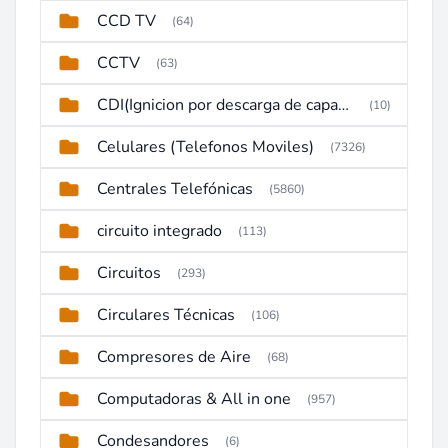
CCD TV
(64)
CCTV
(63)
CDI(Ignicion por descarga de capacitor)
(10)
Celulares (Telefonos Moviles)
(7326)
Centrales Telefónicas
(5860)
circuito integrado
(113)
Circuitos
(293)
Circulares Técnicas
(106)
Compresores de Aire
(68)
Computadoras & All in one
(957)
Condesandores
(6)