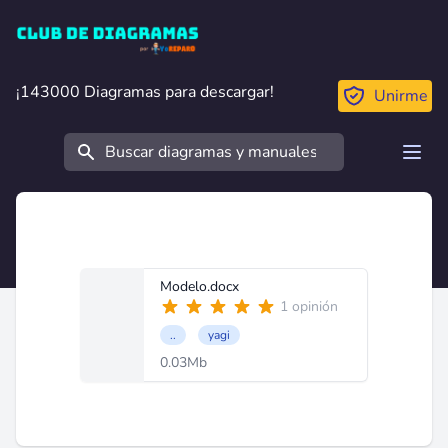
Club de Diagramas
¡143000 Diagramas para descargar!
¡143000 Diagramas para descargar!
Unirme
Buscar
Open
Modelo.docx
1 opinión
..
yagi
0.03Mb