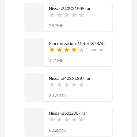
Nissan240SX1995.rar
26.7Mb
Sincronizacion-Motor-XTRAIL.pdf
1 opinión
1.21Mb
Nissan240SX1997.rar
30.76Mb
Nissan350z2007.rar
62.28Mb