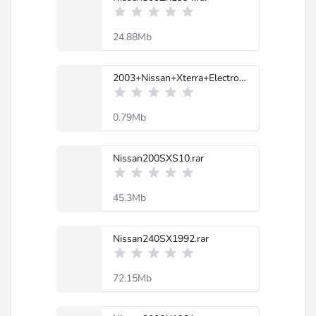
24.88Mb
2003+Nissan+Xterra+Electronic+Service+Manual.pdf
0.79Mb
Nissan200SXS10.rar
45.3Mb
Nissan240SX1992.rar
72.15Mb