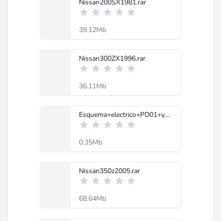
Nissan200SX1981.rar
39.12Mb
Nissan300ZX1996.rar
36.11Mb
Esquema+electrico+PD01+y+PD02+(H20II+y+H25).pdf
0.35Mb
Nissan350z2005.rar
68.64Mb