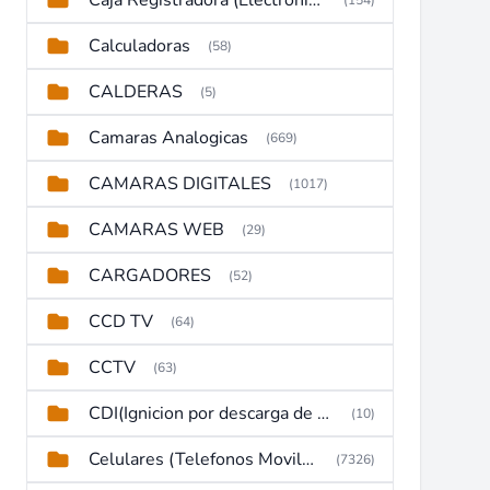
Caja Registradora (Electronic Cash Register)
(154)
Calculadoras
(58)
CALDERAS
(5)
Camaras Analogicas
(669)
CAMARAS DIGITALES
(1017)
CAMARAS WEB
(29)
CARGADORES
(52)
CCD TV
(64)
CCTV
(63)
CDI(Ignicion por descarga de capacitor)
(10)
Celulares (Telefonos Moviles)
(7326)