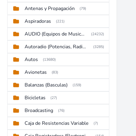
Antenas y Propagación
(79)
Aspiradoras
(221)
AUDIO (Equipos de Musica, Amplificadores, Reproductores, Etc)
(24232)
Autoradio (Potencias, Radios y DVD)
(3285)
Autos
(13680)
Avionetas
(83)
Balanzas (Basculas)
(159)
Bicicletas
(27)
Broadcasting
(76)
Caja de Resistencias Variable
(7)