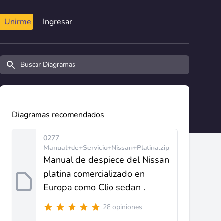
Unirme
Ingresar
Buscar diagramas y manuales
Diagramas recomendados
0277
Manual+de+Servicio+Nissan+Platina.zip
Manual de despiece del Nissan
platina comercializado en
Europa como Clio sedan .
28 opiniones