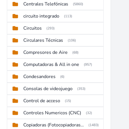
Centrales Telefónicas
(5860)
circuito integrado
(113)
Circuitos
(293)
Circulares Técnicas
(106)
Compresores de Aire
(68)
Computadoras & All in one
(957)
Condesandores
(6)
Consolas de videojuego
(353)
Control de acceso
(15)
Controles Numericos (CNC)
(32)
Copiadoras (Fotocopiadoras, Multifunctions, Ploter, etc)
(1483)