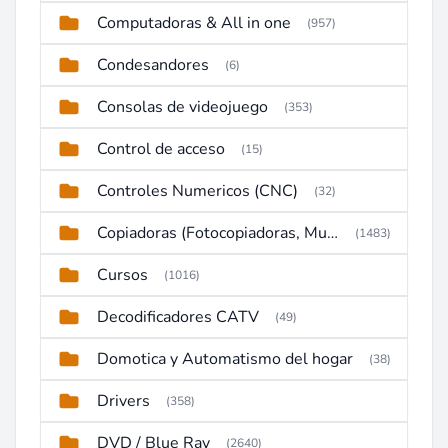
Computadoras & All in one
(957)
Condesandores
(6)
Consolas de videojuego
(353)
Control de acceso
(15)
Controles Numericos (CNC)
(32)
Copiadoras (Fotocopiadoras, Multifunctions, Ploter, etc)
(1483)
Cursos
(1016)
Decodificadores CATV
(49)
Domotica y Automatismo del hogar
(38)
Drivers
(358)
DVD / Blue Ray
(2640)