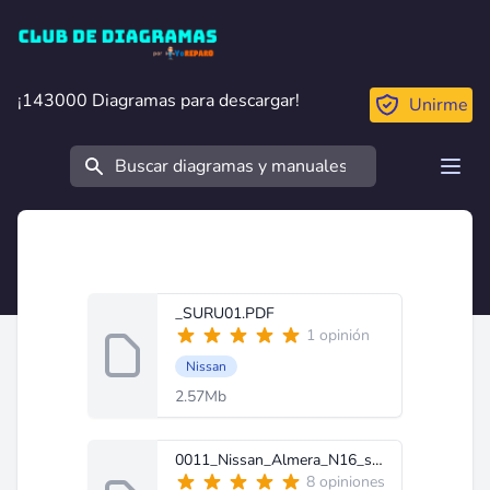
Club de Diagramas
¡143000 Diagramas para descargar!
¡143000 Diagramas para descargar!
Unirme
Buscar
Open
_SURU01.PDF
1 opinión
Nissan
2.57Mb
0011_Nissan_Almera_N16_series.zip
8 opiniones