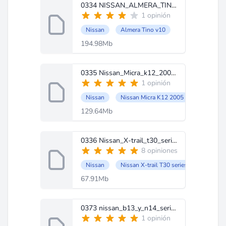
0334 NISSAN_ALMERA_TINO_V10_aleman_frances_ingles_espanol.zip
1 opinión
Nissan
Almera Tino v10
194.98Mb
0335 Nissan_Micra_k12_2005_ingles.zip
1 opinión
Nissan
Nissan Micra K12 2005
129.64Mb
0336 Nissan_X-trail_t30_series_2005_ingles.zip
8 opiniones
Nissan
Nissan X-trail T30 series 2005
67.91Mb
0373 nissan_b13_y_n14_series_en_ingles.zip
1 opinión