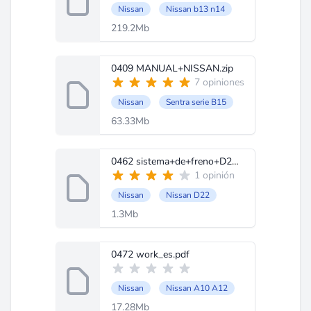
Nissan
Nissan b13 n14
219.2Mb
0409 MANUAL+NISSAN.zip
7 opiniones
Nissan
Sentra serie B15
63.33Mb
0462 sistema+de+freno+D22.pdf
1 opinión
Nissan
Nissan D22
1.3Mb
0472 work_es.pdf
Nissan
Nissan A10 A12
17.28Mb