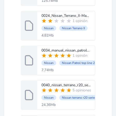
125.74Mb
0024_Nissan_Terrano_II-Manual_del_conductor.zip
1 opinión
Nissan
Nissan Terrano II
4.81Mb
0034_manual_nissan_patrol_top_line_2.8.zip
1 opinión
Nissan
Nissan Patrol top line 2.8
7.74Mb
0040_nissan_terrano_r20_series.zip
5 opiniones
Nissan
Nissan terrano r20 series
24.36Mb