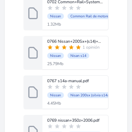
0702 Common+Rail+System+for+NISSAN.PDF
Nissan
Common Rail de motores Nissan YD1
1.32Mb
0766 Nissan+200Sx+(s14)+Service+Manual.pdf
1 opinión
Nissan
Nisan s14
25.79Mb
0767 s14a-manual.pdf
Nissan
Nisan 200sx (silvia s14a)
4.45Mb
0769 nissan+350z+2006.pdf