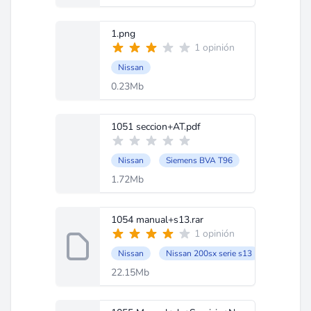
1.png
1 opinión
Nissan
0.23Mb
1051 seccion+AT.pdf
Nissan
Siemens BVA T96
1.72Mb
1054 manual+s13.rar
1 opinión
Nissan
Nissan 200sx serie s13
22.15Mb