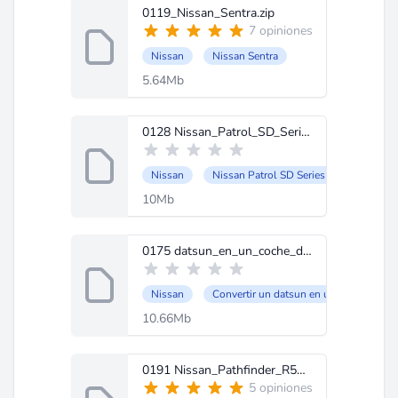
0119_Nissan_Sentra.zip
7 opiniones
Nissan
Nissan Sentra
5.64Mb
0128 Nissan_Patrol_SD_Series(ingles).zip
Nissan
Nissan Patrol SD Series
10Mb
0175 datsun_en_un_coche_de_competicion_ingles.zip
Nissan
Convertir un datsun en un coche de co
10.66Mb
0191 Nissan_Pathfinder_R51.zip
5 opiniones