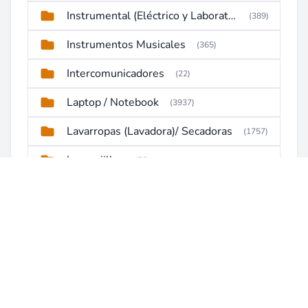
Instrumental (Eléctrico y Laboratorio)
(389)
Instrumentos Musicales
(365)
Intercomunicadores
(22)
Laptop / Notebook
(3937)
Lavarropas (Lavadora)/ Secadoras
(1757)
Lavavajillas
(56)
Licuadoras
(14)
Maquina de soldar
(172)
Maquinaria de Construcción (Maquinaria Pesada)
(240)
MAQUINAS DE COSER
(42)
Maquinas tragamonedas slot
(37)