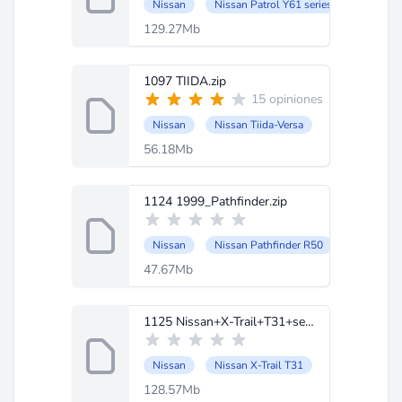
Nissan
Nissan Patrol Y61 series
129.27Mb
1097 TIIDA.zip
15 opiniones
Nissan
Nissan Tiida-Versa
56.18Mb
1124 1999_Pathfinder.zip
Nissan
Nissan Pathfinder R50
47.67Mb
1125 Nissan+X-Trail+T31+service+manual[March+2007].rar
Nissan
Nissan X-Trail T31
128.57Mb