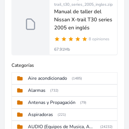
trail_t30_series_2005_ingles.zip
Manual de taller del
Nissan X-trail T30 series
2005 en inglés
8 opiniones
67.91Mb
Categorías
Aire acondicionado
(1485)
Alarmas
(732)
Antenas y Propagación
(79)
Aspiradoras
(221)
AUDIO (Equipos de Musica, Amplificadores, Reproductores, Etc)
(24232)