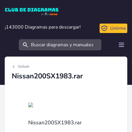
Club de Diagramas
¡143000 Diagramas para descargar!
¡143000 Diagramas para descargar!
Unirme
Buscar
Open
Volver
Nissan200SX1983.rar
Nissan200SX1983.rar