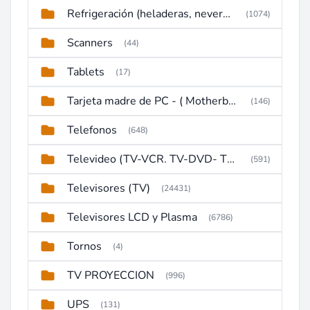
Refrigeración (heladeras, neveras, congeladores)
(1074)
Scanners
(44)
Tablets
(17)
Tarjeta madre de PC - ( Motherboard )
(146)
Telefonos
(648)
Televideo (TV-VCR. TV-DVD- TV-DVD-VCR)
(591)
Televisores (TV)
(24431)
Televisores LCD y Plasma
(6786)
Tornos
(4)
TV PROYECCION
(996)
UPS
(131)