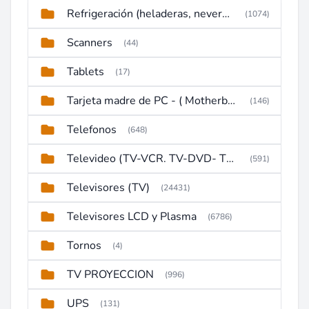
Refrigeración (heladeras, neveras, congeladores)
(1074)
Scanners
(44)
Tablets
(17)
Tarjeta madre de PC - ( Motherboard )
(146)
Telefonos
(648)
Televideo (TV-VCR. TV-DVD- TV-DVD-VCR)
(591)
Televisores (TV)
(24431)
Televisores LCD y Plasma
(6786)
Tornos
(4)
TV PROYECCION
(996)
UPS
(131)