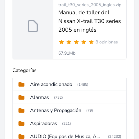
trail_t30_series_2005_ingles.zip
Manual de taller del
Nissan X-trail T30 series
2005 en inglés
8 opiniones
67.91Mb
Categorías
Aire acondicionado
(1485)
Alarmas
(732)
Antenas y Propagación
(79)
Aspiradoras
(221)
AUDIO (Equipos de Musica, Amplificadores, Reproductores, Etc)
(24232)