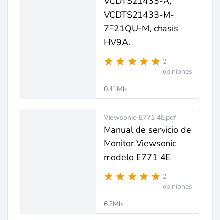
VCDTS21433-A,
VCDTS21433-M-
7F21QU-M, chasis
HV9A.
2
opiniones
0.41Mb
Viewsonic-E771 4E.pdf
Manual de servicio de
Monitor Viewsonic
modelo E771 4E
2
opiniones
6.2Mb