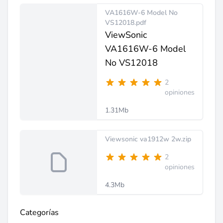
VA1616W-6 Model No
VS12018.pdf
ViewSonic
VA1616W-6 Model
No VS12018
2
opiniones
1.31Mb
Viewsonic va1912w 2w.zip
2
opiniones
4.3Mb
Categorías