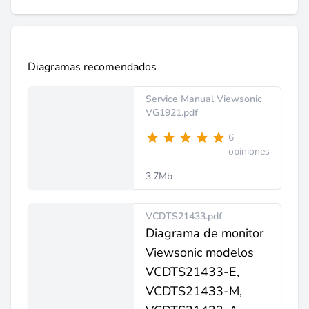
Diagramas recomendados
Service Manual Viewsonic
VG1921.pdf
6
opiniones
3.7Mb
VCDTS21433.pdf
Diagrama de monitor
Viewsonic modelos
VCDTS21433-E,
VCDTS21433-M,