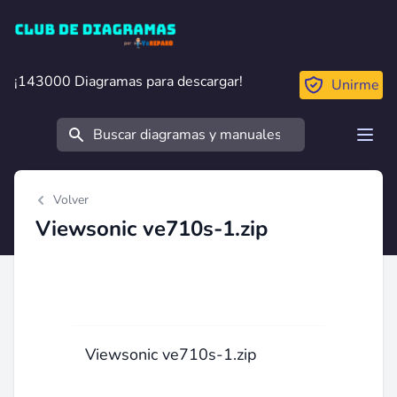
Club de Diagramas
¡143000 Diagramas para descargar!
¡143000 Diagramas para descargar!
Unirme
Buscar
Open
Volver
Viewsonic ve710s-1.zip
Viewsonic ve710s-1.zip