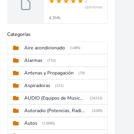
2
opiniones
4.3Mb
Categorías
Aire acondicionado
(1485)
Alarmas
(732)
Antenas y Propagación
(79)
Aspiradoras
(221)
AUDIO (Equipos de Musica, Amplificadores, Reproductores, Etc)
(24232)
Autoradio (Potencias, Radios y DVD)
(3285)
Autos
(13680)