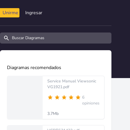
Unirme
Ingresar
Buscar diagramas y manuales
Diagramas recomendados
Service Manual Viewsonic
VG1921.pdf
6
opiniones
3.7Mb