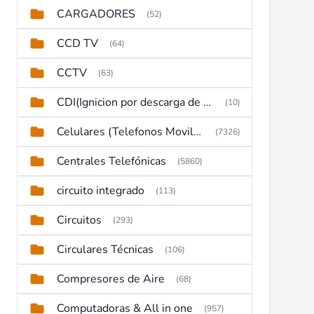
CARGADORES
(52)
CCD TV
(64)
CCTV
(63)
CDI(Ignicion por descarga de capacitor)
(10)
Celulares (Telefonos Moviles)
(7326)
Centrales Telefónicas
(5860)
circuito integrado
(113)
Circuitos
(293)
Circulares Técnicas
(106)
Compresores de Aire
(68)
Computadoras & All in one
(957)