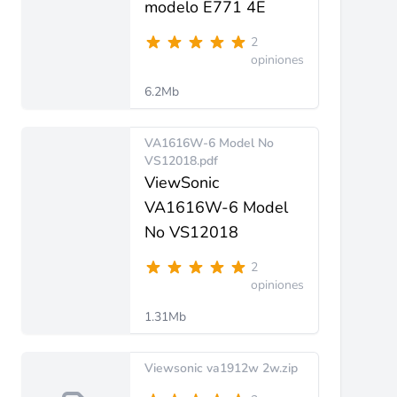
modelo E771 4E
2
opiniones
6.2Mb
VA1616W-6 Model No
VS12018.pdf
ViewSonic
VA1616W-6 Model
No VS12018
2
opiniones
1.31Mb
Viewsonic va1912w 2w.zip