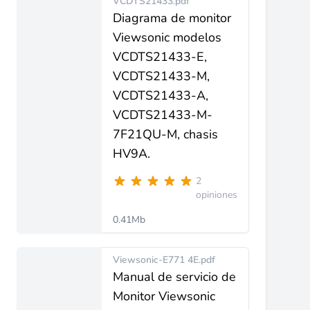
VCDTS21433.pdf
Diagrama de monitor
Viewsonic modelos
VCDTS21433-E,
VCDTS21433-M,
VCDTS21433-A,
VCDTS21433-M-
7F21QU-M, chasis
HV9A.
2
opiniones
0.41Mb
Viewsonic-E771 4E.pdf
Manual de servicio de
Monitor Viewsonic