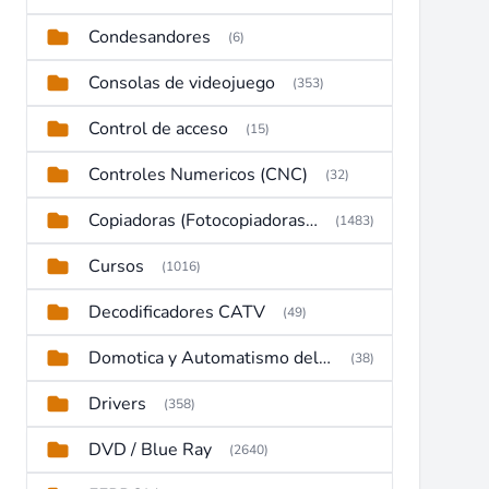
Condesandores
(6)
Consolas de videojuego
(353)
Control de acceso
(15)
Controles Numericos (CNC)
(32)
Copiadoras (Fotocopiadoras, Multifunctions, Ploter, etc)
(1483)
Cursos
(1016)
Decodificadores CATV
(49)
Domotica y Automatismo del hogar
(38)
Drivers
(358)
DVD / Blue Ray
(2640)