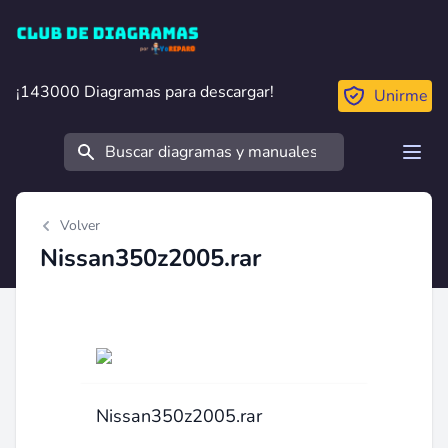
Club de Diagramas
¡143000 Diagramas para descargar!
¡143000 Diagramas para descargar!
Unirme
Buscar
Open
Volver
Nissan350z2005.rar
Nissan350z2005.rar