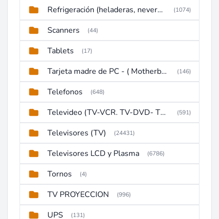
Refrigeración (heladeras, neveras, congeladores)
(1074)
Scanners
(44)
Tablets
(17)
Tarjeta madre de PC - ( Motherboard )
(146)
Telefonos
(648)
Televideo (TV-VCR. TV-DVD- TV-DVD-VCR)
(591)
Televisores (TV)
(24431)
Televisores LCD y Plasma
(6786)
Tornos
(4)
TV PROYECCION
(996)
UPS
(131)