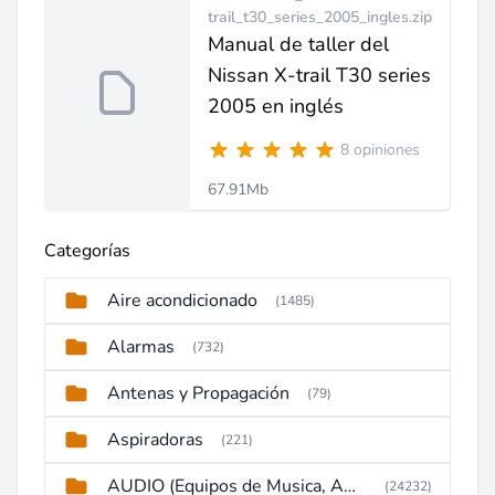
trail_t30_series_2005_ingles.zip
Manual de taller del
Nissan X-trail T30 series
2005 en inglés
8 opiniones
67.91Mb
Categorías
Aire acondicionado
(1485)
Alarmas
(732)
Antenas y Propagación
(79)
Aspiradoras
(221)
AUDIO (Equipos de Musica, Amplificadores, Reproductores, Etc)
(24232)