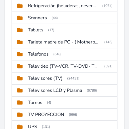
Refrigeración (heladeras, neveras, congeladores)
(1074)
Scanners
(44)
Tablets
(17)
Tarjeta madre de PC - ( Motherboard )
(146)
Telefonos
(648)
Televideo (TV-VCR. TV-DVD- TV-DVD-VCR)
(591)
Televisores (TV)
(24431)
Televisores LCD y Plasma
(6786)
Tornos
(4)
TV PROYECCION
(996)
UPS
(131)