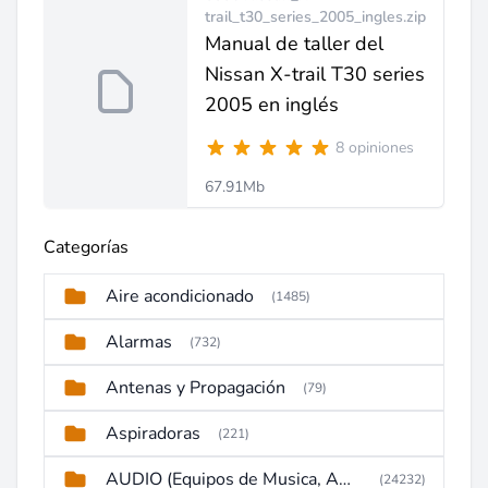
trail_t30_series_2005_ingles.zip
Manual de taller del
Nissan X-trail T30 series
2005 en inglés
8 opiniones
67.91Mb
Categorías
Aire acondicionado
(1485)
Alarmas
(732)
Antenas y Propagación
(79)
Aspiradoras
(221)
AUDIO (Equipos de Musica, Amplificadores, Reproductores, Etc)
(24232)