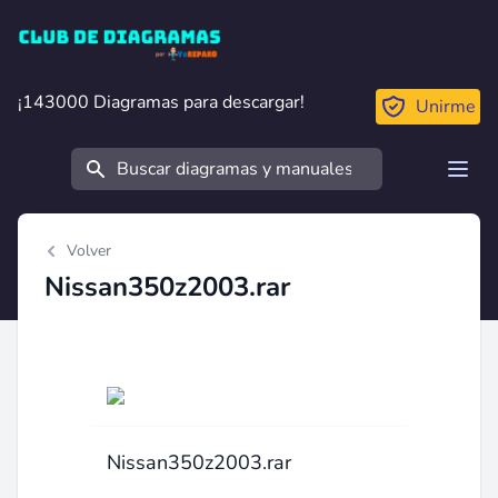
Club de Diagramas
¡143000 Diagramas para descargar!
¡143000 Diagramas para descargar!
Unirme
Buscar
Open
Volver
Nissan350z2003.rar
Nissan350z2003.rar