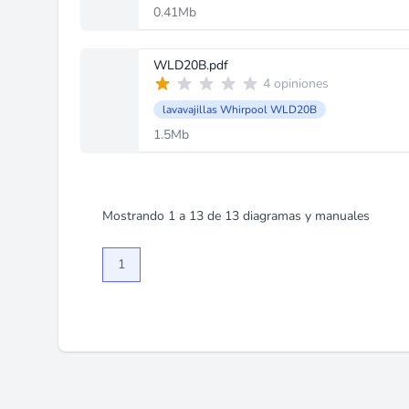
0.41Mb
WLD20B.pdf
4 opiniones
lavavajillas Whirpool WLD20B
1.5Mb
Mostrando
1
a
13
de
13
diagramas y manuales
1