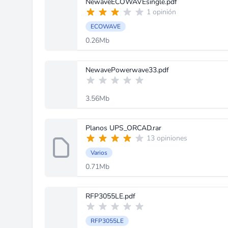
NewaveECOWAVEsingle.pdf
1 opinión
ECOWAVE
0.26Mb
NewavePowerwave33.pdf
3.56Mb
Planos UPS_ORCAD.rar
13 opiniones
Varios
0.71Mb
RFP3055LE.pdf
RFP3055LE