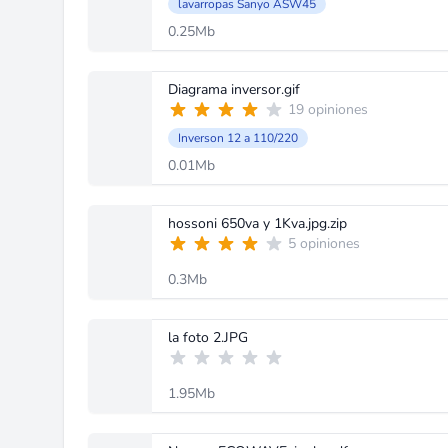
lavarropas Sanyo ASW45
0.25Mb
Diagrama inversor.gif
19 opiniones
Inverson 12 a 110/220
0.01Mb
hossoni 650va y 1Kva.jpg.zip
5 opiniones
0.3Mb
la foto 2.JPG
1.95Mb