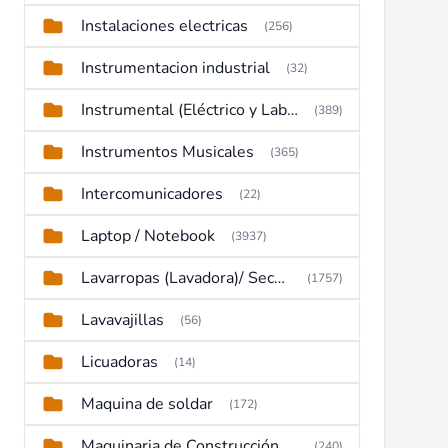
Instalaciones electricas
(256)
Instrumentacion industrial
(32)
Instrumental (Eléctrico y Laboratorio)
(389)
Instrumentos Musicales
(365)
Intercomunicadores
(22)
Laptop / Notebook
(3937)
Lavarropas (Lavadora)/ Secadoras
(1757)
Lavavajillas
(56)
Licuadoras
(14)
Maquina de soldar
(172)
Maquinaria de Construcción (Maquinaria Pesada)
(240)