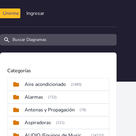
Unirme
Ingresar
Buscar diagramas y manuales
Categorías
Aire acondicionado
(1485)
Alarmas
(732)
Antenas y Propagación
(79)
Aspiradoras
(221)
AUDIO (Equipos de Musica, Amplificadores, Reproductores, Etc)
(24232)