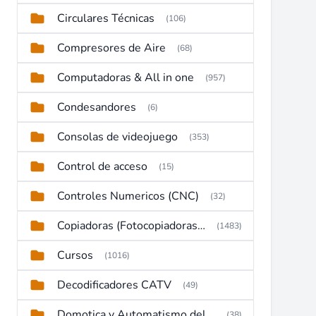
Circulares Técnicas
(106)
Compresores de Aire
(68)
Computadoras & All in one
(957)
Condesandores
(6)
Consolas de videojuego
(353)
Control de acceso
(15)
Controles Numericos (CNC)
(32)
Copiadoras (Fotocopiadoras, Multifunctions, Ploter, etc)
(1483)
Cursos
(1016)
Decodificadores CATV
(49)
Domotica y Automatismo del hogar
(38)