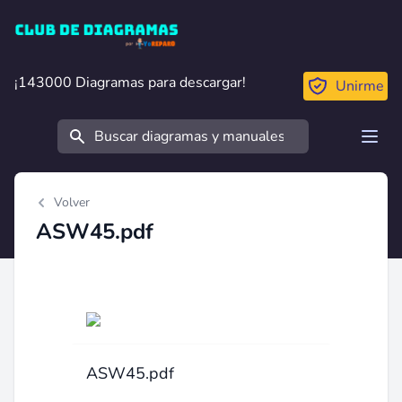
Club de Diagramas
¡143000 Diagramas para descargar!
¡143000 Diagramas para descargar!
Unirme
Buscar
Open
Volver
ASW45.pdf
ASW45.pdf