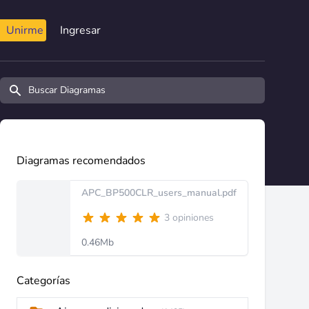
Unirme
Ingresar
Buscar diagramas y manuales
Diagramas recomendados
APC_BP500CLR_users_manual.pdf
3 opiniones
0.46Mb
Categorías