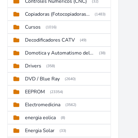
Controles Numericos (CNC)
(32)
Copiadoras (Fotocopiadoras, Multifunctions, Ploter, etc)
(1483)
Cursos
(1016)
Decodificadores CATV
(49)
Domotica y Automatismo del hogar
(38)
Drivers
(358)
DVD / Blue Ray
(2640)
EEPROM
(23354)
Electromedicina
(3562)
energia eolica
(8)
Energia Solar
(33)