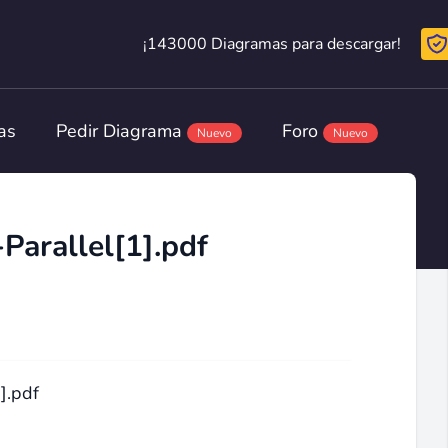
¡143000 Diagramas para descargar!
¡143000 Diagramas para descargar!
as
Pedir Diagrama
Foro
Nuevo
Nuevo
arallel[1].pdf
].pdf