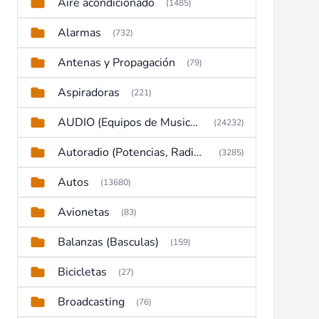
Aire acondicionado
(1485)
Alarmas
(732)
Antenas y Propagación
(79)
Aspiradoras
(221)
AUDIO (Equipos de Musica, Amplificadores, Reproductores, Etc)
(24232)
Autoradio (Potencias, Radios y DVD)
(3285)
Autos
(13680)
Avionetas
(83)
Balanzas (Basculas)
(159)
Bicicletas
(27)
Broadcasting
(76)