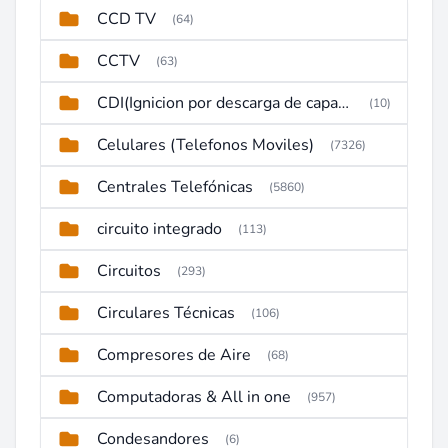
CCD TV
(64)
CCTV
(63)
CDI(Ignicion por descarga de capacitor)
(10)
Celulares (Telefonos Moviles)
(7326)
Centrales Telefónicas
(5860)
circuito integrado
(113)
Circuitos
(293)
Circulares Técnicas
(106)
Compresores de Aire
(68)
Computadoras & All in one
(957)
Condesandores
(6)