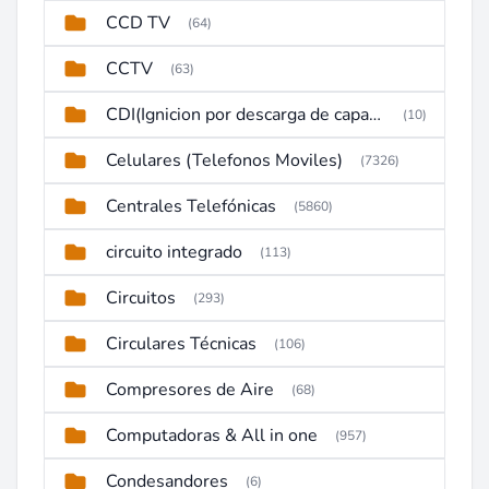
CCD TV
(64)
CCTV
(63)
CDI(Ignicion por descarga de capacitor)
(10)
Celulares (Telefonos Moviles)
(7326)
Centrales Telefónicas
(5860)
circuito integrado
(113)
Circuitos
(293)
Circulares Técnicas
(106)
Compresores de Aire
(68)
Computadoras & All in one
(957)
Condesandores
(6)