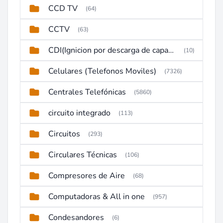
CCD TV
(64)
CCTV
(63)
CDI(Ignicion por descarga de capacitor)
(10)
Celulares (Telefonos Moviles)
(7326)
Centrales Telefónicas
(5860)
circuito integrado
(113)
Circuitos
(293)
Circulares Técnicas
(106)
Compresores de Aire
(68)
Computadoras & All in one
(957)
Condesandores
(6)