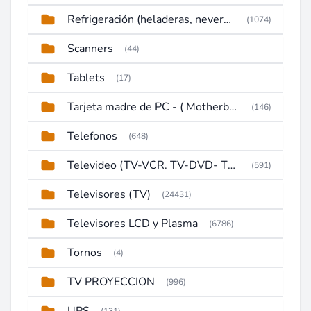
Refrigeración (heladeras, neveras, congeladores)
(1074)
Scanners
(44)
Tablets
(17)
Tarjeta madre de PC - ( Motherboard )
(146)
Telefonos
(648)
Televideo (TV-VCR. TV-DVD- TV-DVD-VCR)
(591)
Televisores (TV)
(24431)
Televisores LCD y Plasma
(6786)
Tornos
(4)
TV PROYECCION
(996)