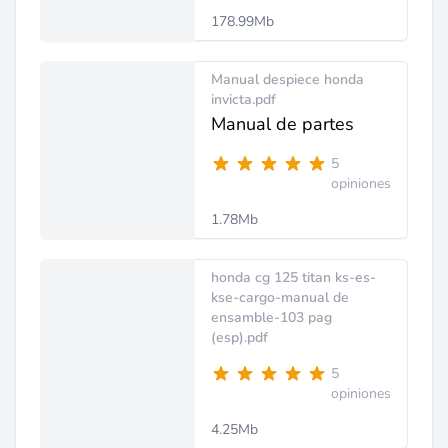
178.99Mb
Manual despiece honda
invicta.pdf
Manual de partes
5
opiniones
1.78Mb
honda cg 125 titan ks-es-
kse-cargo-manual de
ensamble-103 pag
(esp).pdf
5
opiniones
4.25Mb