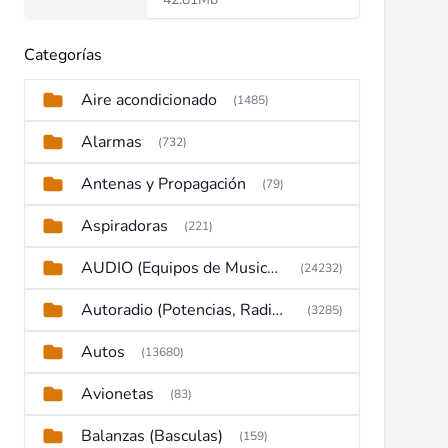
Categorías
Aire acondicionado
(1485)
Alarmas
(732)
Antenas y Propagación
(79)
Aspiradoras
(221)
AUDIO (Equipos de Musica, Amplificadores, Reproductores, Etc)
(24232)
Autoradio (Potencias, Radios y DVD)
(3285)
Autos
(13680)
Avionetas
(83)
Balanzas (Basculas)
(159)