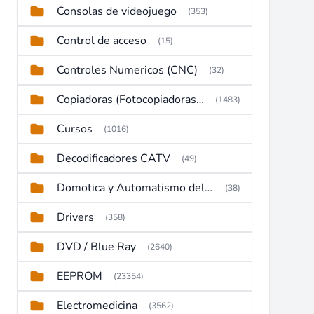
Consolas de videojuego
(353)
Control de acceso
(15)
Controles Numericos (CNC)
(32)
Copiadoras (Fotocopiadoras, Multifunctions, Ploter, etc)
(1483)
Cursos
(1016)
Decodificadores CATV
(49)
Domotica y Automatismo del hogar
(38)
Drivers
(358)
DVD / Blue Ray
(2640)
EEPROM
(23354)
Electromedicina
(3562)