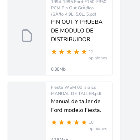
1994-1995 Ford F150-F350
PCM Pin Out GrÃ¡fico
(SÃ³lo 4.9L, 5.0L, 5.pdf
PIN OUT Y PRUEBA
DE MODULO DE
DISTRIBUIDOR
12
opiniones
0.38Mb
Fiesta WSM 00 isip Es
MANUAL DE TALLER.pdf
Manual de taller de
Ford modelo Fiesta.
10
opiniones
42.81Mb