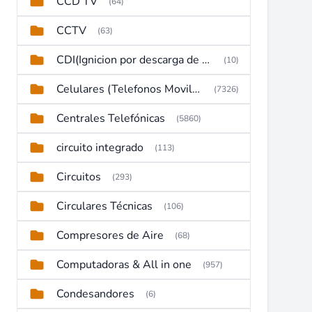
CCD TV
(64)
CCTV
(63)
CDI(Ignicion por descarga de capacitor)
(10)
Celulares (Telefonos Moviles)
(7326)
Centrales Telefónicas
(5860)
circuito integrado
(113)
Circuitos
(293)
Circulares Técnicas
(106)
Compresores de Aire
(68)
Computadoras & All in one
(957)
Condesandores
(6)