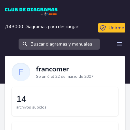
Club de Diagramas
¡143000 Diagramas para descargar!
¡143000 Diagramas para descargar!
Unirme
Buscar
Open
francomer
Se unió el 22 de marzo de 2007
14
archivos subidos