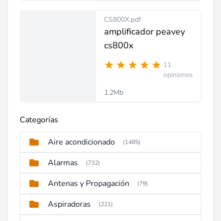
CS800X.pdf
amplificador peavey
cs800x
11
opiniones
1.2Mb
Categorías
Aire acondicionado
(1485)
Alarmas
(732)
Antenas y Propagación
(79)
Aspiradoras
(221)