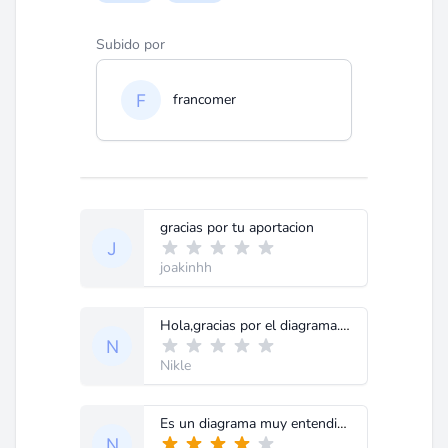
Subido por
francomer
gracias por tu aportacion
joakinhh
Hola,gracias por el diagrama...y pues tengo una inquietud si alguien me la puede resolver. Estoy reparando un Peavey 400BH, queria saber por qué referencia puedo cambiar los condesadores ceramicos que estan en la placa de los transistores. En el diagrama aparece como C24 .005 1Kv; y en el condensador dice 502. Los averigue pero no los consegui. Tengo unos de 5,6pF, me sirven?. Gracias
Nikle
Es un diagrama muy entendible y me ha servido mucho pero necesito el diagrama del y manual del master de este mismo modelo