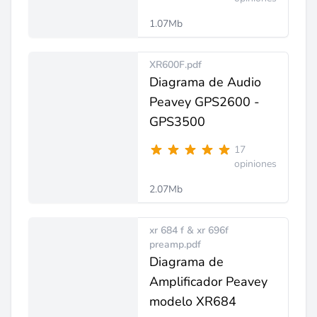
1.07Mb
XR600F.pdf
Diagrama de Audio
Peavey GPS2600 -
GPS3500
17
opiniones
2.07Mb
xr 684 f & xr 696f
preamp.pdf
Diagrama de
Amplificador Peavey
modelo XR684