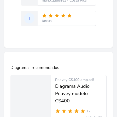
mario.gutierrez
- Costa Rica
tarcus
Diagramas recomendados
Peavey CS400 amp.pdf
Diagrama Audio
Peavey modelo
CS400
17
opiniones