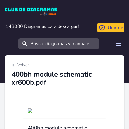
Club de Diagramas
¡143000 Diagramas para descargar!
¡143000 Diagramas para descargar!
Unirme
Buscar
Open
Volver
400bh module schematic
xr600b.pdf
400bh module schematic