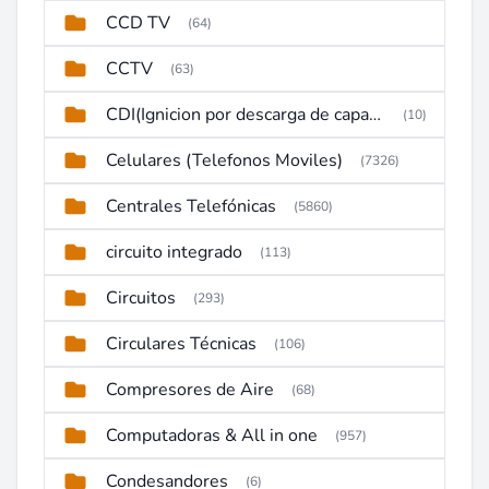
CCD TV
(64)
CCTV
(63)
CDI(Ignicion por descarga de capacitor)
(10)
Celulares (Telefonos Moviles)
(7326)
Centrales Telefónicas
(5860)
circuito integrado
(113)
Circuitos
(293)
Circulares Técnicas
(106)
Compresores de Aire
(68)
Computadoras & All in one
(957)
Condesandores
(6)