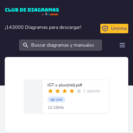
Club de Diagramas
¡143000 Diagramas para descargar!
¡143000 Diagramas para descargar!
Unirme
Buscar
Open
IGT s-plus(riel).pdf
1 opinión
igt-slot
10.18Mb