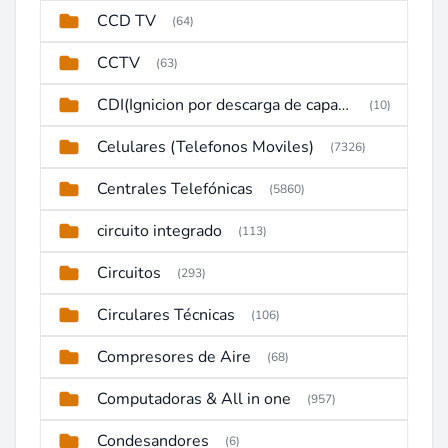
CCD TV
(64)
CCTV
(63)
CDI(Ignicion por descarga de capacitor)
(10)
Celulares (Telefonos Moviles)
(7326)
Centrales Telefónicas
(5860)
circuito integrado
(113)
Circuitos
(293)
Circulares Técnicas
(106)
Compresores de Aire
(68)
Computadoras & All in one
(957)
Condesandores
(6)