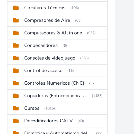
Circulares Técnicas
(106)
Compresores de Aire
(68)
Computadoras & All in one
(957)
Condesandores
(6)
Consolas de videojuego
(353)
Control de acceso
(15)
Controles Numericos (CNC)
(32)
Copiadoras (Fotocopiadoras, Multifunctions, Ploter, etc)
(1483)
Cursos
(1016)
Decodificadores CATV
(49)
Domotica y Automatismo del hogar
(38)