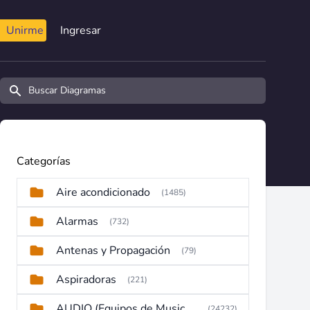
Unirme
Ingresar
Buscar diagramas y manuales
Categorías
Aire acondicionado
(1485)
Alarmas
(732)
Antenas y Propagación
(79)
Aspiradoras
(221)
AUDIO (Equipos de Musica, Amplificadores, Reproductores, Etc)
(24232)