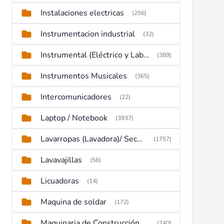
Instalaciones electricas
(256)
Instrumentacion industrial
(32)
Instrumental (Eléctrico y Laboratorio)
(389)
Instrumentos Musicales
(365)
Intercomunicadores
(22)
Laptop / Notebook
(3937)
Lavarropas (Lavadora)/ Secadoras
(1757)
Lavavajillas
(56)
Licuadoras
(14)
Maquina de soldar
(172)
Maquinaria de Construcción (Maquinaria Pesada)
(240)