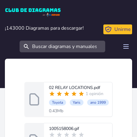
Club de Diagramas
¡143000 Diagramas para descargar!
¡143000 Diagramas para descargar!
Unirme
Buscar
Open
02 RELAY LOCATIONS.pdf
1 opinión
Toyota
Yaris
ano 1999
0.43Mb
1005158006.gif