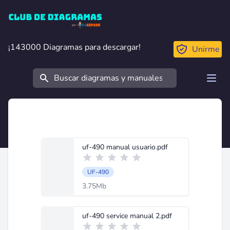
Club de Diagramas
¡143000 Diagramas para descargar!
¡143000 Diagramas para descargar!
Unirme
Buscar
Open
uf-490 manual usuario.pdf
UF-490
3.75Mb
uf-490 service manual 2.pdf