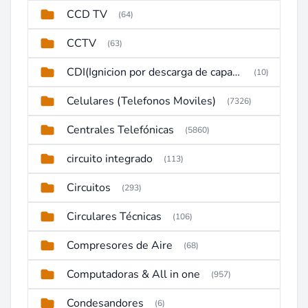
CCD TV
(64)
CCTV
(63)
CDI(Ignicion por descarga de capacitor)
(10)
Celulares (Telefonos Moviles)
(7326)
Centrales Telefónicas
(5860)
circuito integrado
(113)
Circuitos
(293)
Circulares Técnicas
(106)
Compresores de Aire
(68)
Computadoras & All in one
(957)
Condesandores
(6)