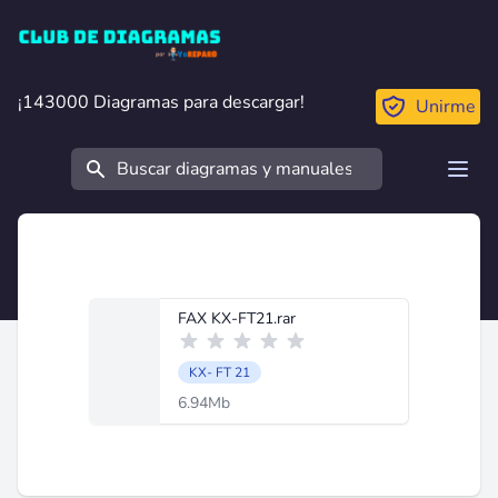
Club de Diagramas
¡143000 Diagramas para descargar!
¡143000 Diagramas para descargar!
Unirme
Buscar
Open
FAX KX-FT21.rar
KX- FT 21
6.94Mb