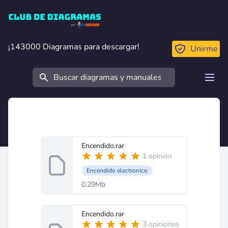
Club de Diagramas
¡143000 Diagramas para descargar!
¡143000 Diagramas para descargar!
Unirme
Buscar
Open
Encendido.rar
1 opinión
Encendido electronico
0.29Mb
Encendido.rar
3 opiniones