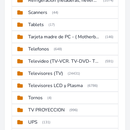
Refrigeración (heladeras, neveras, congeladores)
(1074)
Scanners
(44)
Tablets
(17)
Tarjeta madre de PC - ( Motherboard )
(146)
Telefonos
(648)
Televideo (TV-VCR. TV-DVD- TV-DVD-VCR)
(591)
Televisores (TV)
(24431)
Televisores LCD y Plasma
(6786)
Tornos
(4)
TV PROYECCION
(996)
UPS
(131)