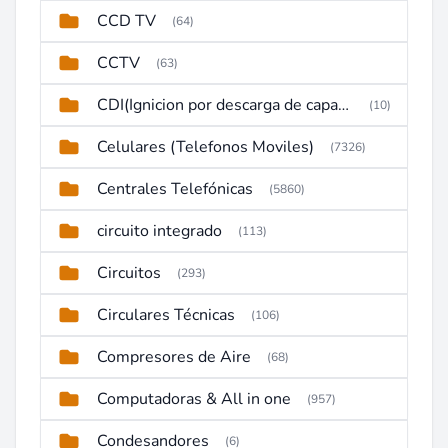
CCD TV
(64)
CCTV
(63)
CDI(Ignicion por descarga de capacitor)
(10)
Celulares (Telefonos Moviles)
(7326)
Centrales Telefónicas
(5860)
circuito integrado
(113)
Circuitos
(293)
Circulares Técnicas
(106)
Compresores de Aire
(68)
Computadoras & All in one
(957)
Condesandores
(6)