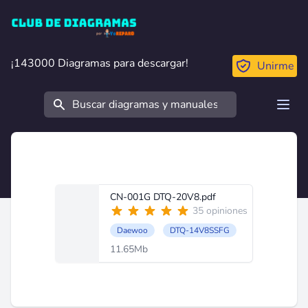
Club de Diagramas
¡143000 Diagramas para descargar!
¡143000 Diagramas para descargar!
Unirme
Buscar
Open
CN-001G DTQ-20V8.pdf
35 opiniones
Daewoo
DTQ-14V8SSFG
11.65Mb