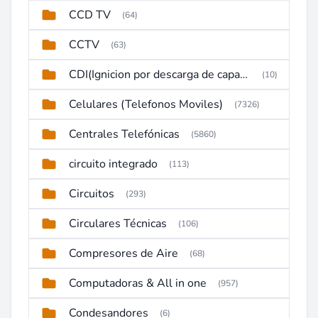
CCD TV
(64)
CCTV
(63)
CDI(Ignicion por descarga de capacitor)
(10)
Celulares (Telefonos Moviles)
(7326)
Centrales Telefónicas
(5860)
circuito integrado
(113)
Circuitos
(293)
Circulares Técnicas
(106)
Compresores de Aire
(68)
Computadoras & All in one
(957)
Condesandores
(6)