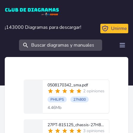
Club de Diagramas
¡143000 Diagramas para descargar!
¡143000 Diagramas para descargar!
Unirme
Buscar
Open
0508170342_sma.pdf
2 opiniones
PHILIPS
27h800
4.46Mb
27PT-81S125_chassis-27H800-7592.pdf
3 opiniones