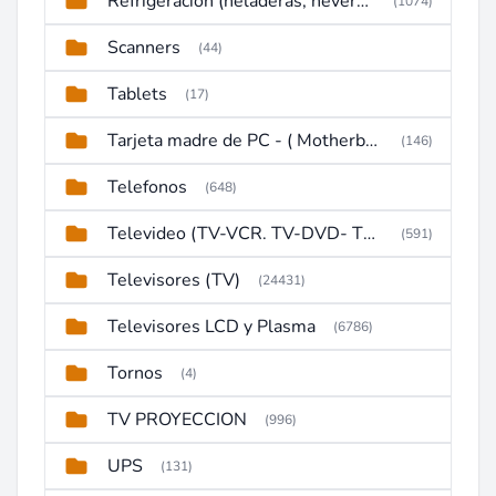
Refrigeración (heladeras, neveras, congeladores)
(1074)
Scanners
(44)
Tablets
(17)
Tarjeta madre de PC - ( Motherboard )
(146)
Telefonos
(648)
Televideo (TV-VCR. TV-DVD- TV-DVD-VCR)
(591)
Televisores (TV)
(24431)
Televisores LCD y Plasma
(6786)
Tornos
(4)
TV PROYECCION
(996)
UPS
(131)