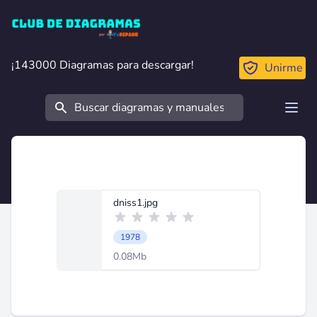
Club de Diagramas
¡143000 Diagramas para descargar!
¡143000 Diagramas para descargar!
Unirme
Buscar
Open
dniss1.jpg
1978
0.08Mb