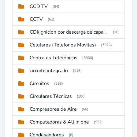
CCD TV
(64)
CCTV
(63)
CDI(Ignicion por descarga de capacitor)
(10)
Celulares (Telefonos Moviles)
(7326)
Centrales Telefónicas
(5860)
circuito integrado
(113)
Circuitos
(293)
Circulares Técnicas
(106)
Compresores de Aire
(68)
Computadoras & All in one
(957)
Condesandores
(6)